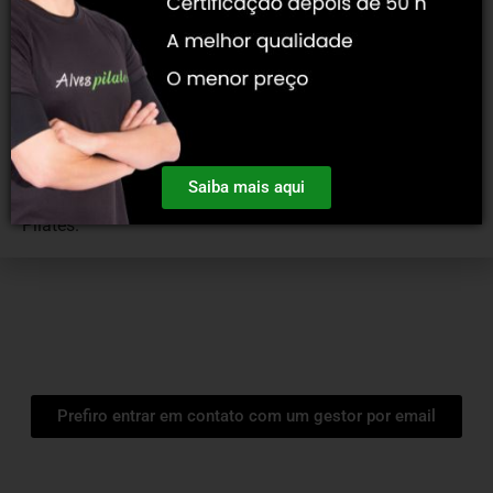
conseguinte ensinou a Sandro Alves (nosso diretor que
capacitou um por um dos nossos professores Teacher
Trainers), possuimos uma sapiência desde a fonte de
criação da metodologia.
Posto que a maioria das escolas de pilates da atualidade
não possuem esse conhecimento, decerto você poderá
Saiba mais aqui
postular ao título de terceira geração direta desde Joseph
Pilates.
Prefiro entrar em contato com um gestor por email