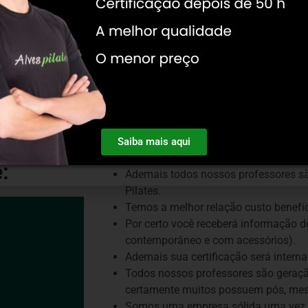
ro fazer o curso de formação em pilates já!
Saiba mais aqui
 o curso
Somos a maior empresa de pilates da
:
Ademais todos nossos professores sã
Pilates.
Temos a melhor relação custo benefí
Por certo você receberá informação de
contemporâneo e com acessórios).
Ademais sua certificação será interna
Todos nossos professores são geração
certamente muitos possuem pós, mest
Somos uma empresa sólida uma vez 