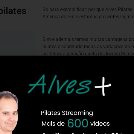
pilates
Só para exemplificar: por que Alves Pilates
América do Sul e estamos presentes legalm
Sim e ademais temos muitas vantagens pra
pilates e sobretudo todas as variaçōes do m
ser terceira geração direta de Joseph Pilat