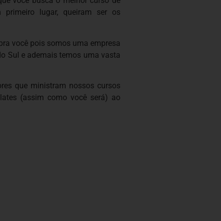
e você busca o melhor curso de
 primeiro lugar, queiram ser os
 pra você pois somos uma empresa
do Sul e ademais temos uma vasta
ores que ministram nossos cursos
ilates (assim como você será) ao