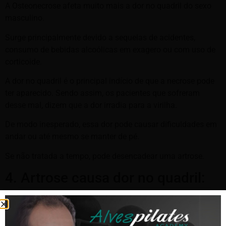
A Osteonecrose afeta muito mais a dor no quadril do sexo
masculino.
Surge principalmente devido a sequelas de acidentes,
consumo de bebidas alcoólicas em exagero ou com uso de
corticoide.
A dor no quadril é o principal indício de que a necrose pode
ter aparecido. Sendo assim, os pacientes que sofreram
desse mal, dizem que a dor irradia para a virilha.
De modo inesperado, essa dor pode causar dificuldades em
andar ou até mesmo se manter de pé.
Se não tratada a tempo, pode desencadear uma artrose.
4. Artrose causa dor no quadril:
E falando em artrose, ela acontece quando a cartilagem da
articulação se perde ou se desgasta.