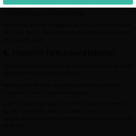
Idosos com fraqueza nos ossos geralmente podem estar
mais expostos para que isso aconteça.
Geralmente, quando se fratura o quadril, é possível perceber
uma forte dor e a impossibilidade de sair do chão ou apoiar
a perna para andar.
6. Impacto femuroacetabular:
Esta situação acontece quando a bacia e a cabeça do fêmur
resultam em um encaixe excessivo.
Sendo assim, ele surge quando movimentos são feitos e
provocam lesões na parte da cartilagem.
A dor se localiza na região da virilha na parte de dentro do
quadril. Geralmente, aparece quando a pessoa se senta, se
agacha, ou realiza algum movimento que seja parecido com
se sentar.