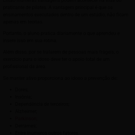
Então inúmeras vantagens podem acontecer na vida do
praticante de pilates. A vantagem principal é que os
ensinamentos executados dentro de um estúdio, não ficam
apenas em teorias.
Portanto, o aluno pratica diariamente o que aprendeu e
insere isso em sua rotina.
Além disso, por se tratarem de pessoas mais frágeis, o
exercício para o idoso deve ter o apoio total de um
profissional da área.
Se manter ativo proporciona ao idoso a prevenção de:
Dores;
Insônia;
Dependência de terceiros;
Alzheimer;
Parkinson;
Derrames;
Entre inúmeros outros fatores.