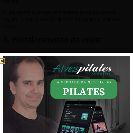
sozinho.
O importante é alongar os membros de modo suave e
segura-los nessa posição durante 30 segundos e depois
trocar.
3. Fortalecimento da coxa:
Para fortalecer as coxas, o idoso pode se sentar em uma
cadeira e em sua ponta, com os pés retos e apoiados no
chão, ele deve colocar uma almofada entre as pernas.
Logo, ele deve fazer a movimentação de juntar as pernas ao
apertar a almofada entre elas.
Deve-se prestar muita atenção na postura nesse exercício. O
principal benefício retirado daqui é o trabalho feito nos
adutores da coxa e no assoalho pélvico.
Esses locais devem se manter exercitados, pois a sua
fraqueza faz com que a perda de urina e fezes aconteçam