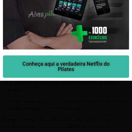
com mais facilidade.
4. Flexão da panturrilha nos
exercícios para idosos:
Esse exercício é bastante fácil e deve ser executado com os
pés afastados e lado a lado.
Saiba mais aqui
A coluna deve se manter alinhada e dessa forma, o idoso
Conheça aqui a verdadeira Netflix do
deve levantar seu corpo na ponta dos pés e repetir esse
Pilates
movimento por algumas vezes até que se canse.
Para uma melhor execução, deve-se manter o abdômen
contraído.
Esse tipo de flexão faz com que o tornozelo possam ter uma
maior flexibilidade e maior mobilidade.
É importante que essa área tenha uma atenção maior, pois o
envelhecimento faz com que a perda de mobilidade