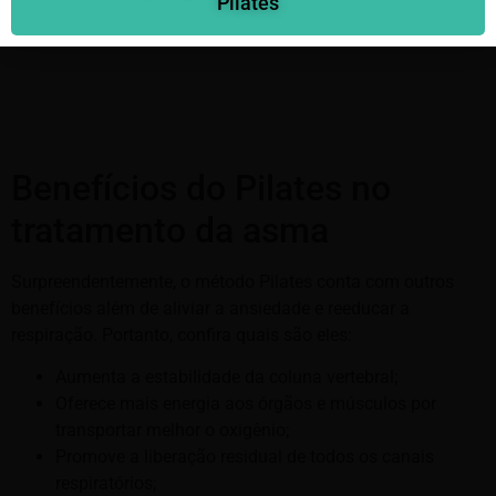
Pilates
mais vigor físico.
Benefícios do Pilates no
tratamento da asma
Surpreendentemente, o método Pilates conta com outros
benefícios além de aliviar a ansiedade e reeducar a
respiração. Portanto, confira quais são eles:
Aumenta a estabilidade da coluna vertebral;
Oferece mais energia aos órgãos e músculos por
transportar melhor o oxigênio;
Promove a liberação residual de todos os canais
respiratórios;