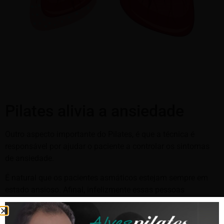
Pilates alivia a ansiedade
Outro aspecto importante do Pilates, é que a técnica é
responsável por ajudar o paciente a controlar os sintomas
de ansiedade.
É natural que os pacientes asmáticos estejam sempre em
estado ansioso. Afinal, infelizmente essas pessoas
vivenciam crises de asma a qualquer momento.
Por isso mesmo, adotar uma atividade física que seja capaz