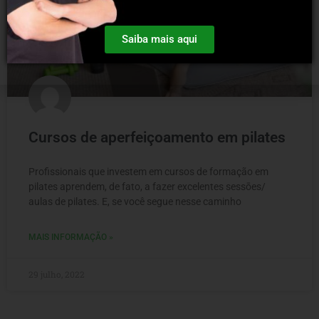
Saiba mais aqui
Cursos de aperfeiçoamento em pilates
Profissionais que investem em cursos de formação em
pilates aprendem, de fato, a fazer excelentes sessōes/
aulas de pilates. E, se você segue nesse caminho
MAIS INFORMAÇÃO »
29 julho, 2022