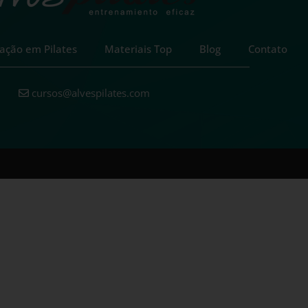
ação em Pilates
Materiais Top
Blog
Contato
cursos@alvespilates.com