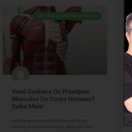
ANATOMIA E FISIOLOGIA DO PILATES
Você Conhece Os Principais
Músculos Do Corpo Humano?
Saiba Mais!
Sempre que nos movimentamos estamos
usando os nossos músculos. Mas, você sabe