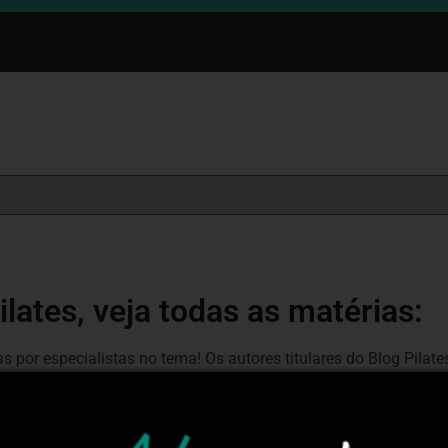
ilates, veja todas as matérias:
s por especialistas no tema! Os autores titulares do Blog Pila
os autores convidados são professores conhecidos no meio e q