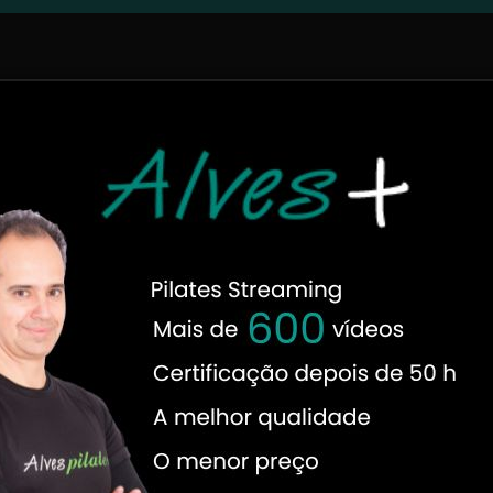
ilates, veja todas as matérias:
s por especialistas no tema! Os autores titulares do Blog Pila
os autores convidados são professores conhecidos no meio e q