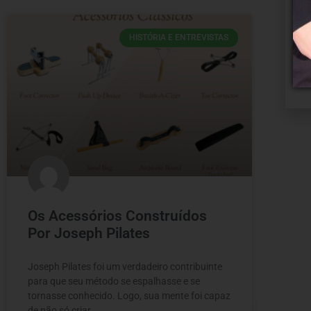
HISTÓRIA E ENTREVISTAS
Os Acessórios Construídos
Por Joseph Pilates
Joseph Pilates foi um verdadeiro contribuinte
para que seu método se espalhasse e se
tornasse conhecido. Logo, sua mente foi capaz
de não só criar