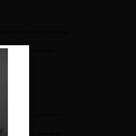
gaste da cartilagem e das outras
ela sustentação do corpo.
a artrose.
rticulações, dores intensas e
s a respeito, continue lendo.