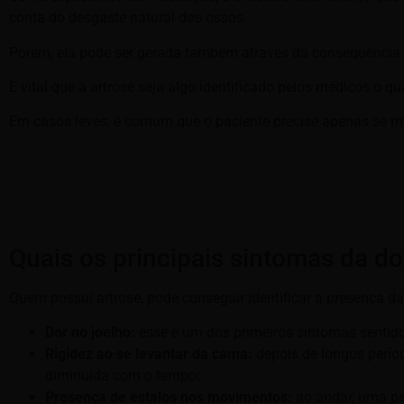
conta do desgaste natural dos ossos.
Porém, ela pode ser gerada também através da consequência 
É vital que a artrose seja algo identificado pelos médicos o
Em casos leves, é comum que o paciente precise apenas se med
Quais os principais sintomas da d
Quem possui artrose, pode conseguir identificar a presença d
Dor no joelho:
esse é um dos primeiros sintomas sentid
Rigidez ao se levantar da cama:
depois de longos perío
diminuída com o tempo;
Presença de estalos nos movimentos:
ao andar, uma pe