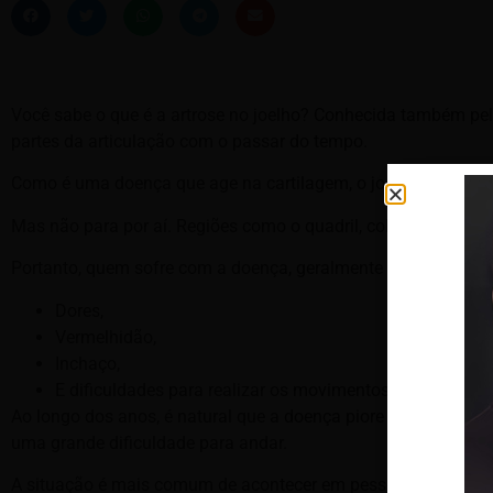
Você sabe o que é a artrose no joelho? Conhecida também pelo
partes da articulação com o passar do tempo.
Como é uma doença que age na cartilagem, o joelho acaba sen
Mas não para por aí. Regiões como o quadril, coluna, mãos, 
Portanto, quem sofre com a doença, geralmente possui o loca
Dores,
Vermelhidão,
Inchaço,
E dificuldades para realizar os movimentos do dia a dia.
Ao longo dos anos, é natural que a doença piore caso não haj
uma grande dificuldade para andar.
A situação é mais comum de acontecer em pessoas mais velhas.