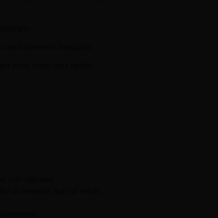
r exemplo.
nto ao tratamento adequado.
urgia entra como uma opção.
rar com repouso;
ez ao levantar, que vai sendo
movimentos;