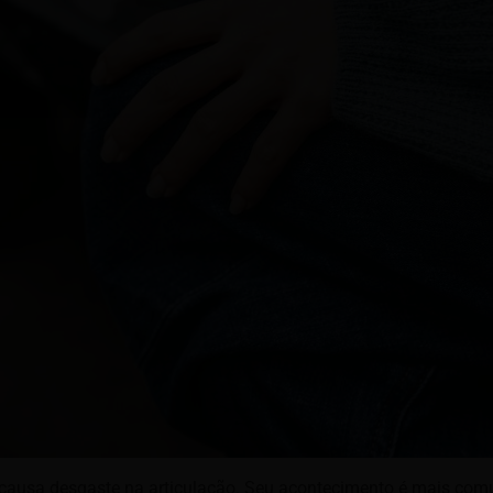
 causa desgaste na articulação. Seu acontecimento é mais co