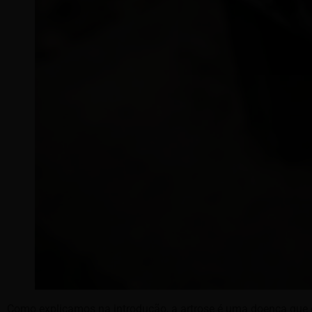
Como explicamos na introdução, a artrose é uma doença que