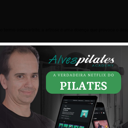
 termo osteoartrite, a artrose é uma doença que provoca o des
do o maior afetado por ela, justamente por ser o responsável p
pés, tornozelos e ombros também acabam sendo prejudicados pel
l bastante inflamado, gerando:
a nenhum tipo de tratamento, podendo gerar deformidades nas a
 Por isso, se você quer ficar por dentro do assunto e saber mai