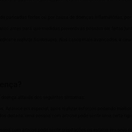
de pancadas fortes ou por causa de doenças inflamatórias, po
 quanto antes para que medidas preventivas possam ser feitas ju
icar e realizar fisioterapia. Nos casos mais avançados, a cir
oença?
a doença através dos seguintes sintomas:
os. Aparece em especial, após realizar esforços podendo melho
dos deitada, uma pessoa com artrose pode sentir uma certa rigid
ssoa com artrose pode sentir crepitações ou estalos em seus 