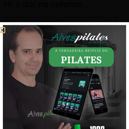
vir a dor na colunas…
A dor pode estar associada a problemas posturais, ou até
mesmos ao sedentarismo, e a causa, muitas vezes, não tem
a origem na própria coluna, mas sim ser um sintoma de
outras afecções no corpo. Por questões de automaticidade,
quando sinto uma
dor no joelho
, logo procuro um
especialista em joelho.
No nosso
curso de formação em pilates em São Paulo
aprendemos mesmo acontece se a dor for na coluna,
cabeça ou braço. Neste contexto o problema está no foco
em tratar apenas a dor e não a patologia, quando existe, que
é de fato a causa do desconforto. Nenhum tipo de dor deve
ser ignorado, principalmente, os tipos mais persistentes e
que tendem piorar com o tempo.