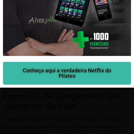
Maior relaxamento;
Movimentos mais fluidos;
Prevenção de lesões
;
Maior resistência respiratória;
Melhoramento da consciência corporal;
Ativação da circulação;
Entre muitas outras vantagens.
Saiba mais aqui
Quanto antes começar a fazer os exercícios de
alongamento, melhor sua saúde será no futuro.
Conheça aqui a verdadeira Netflix do
Pilates
Então, todas as pessoas são aptas a exercerem o
alongamento independentemente de sua idade.
Exercícios de alongamento que
ajudam no dia a dia
O alongamento pode ser praticado de todas as maneiras
que você puder imaginar. Assim, mostraremos abaixo
alguns exemplos: