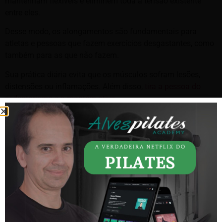
mantenham flexíveis e eliminem toda a tensão existente
entre eles.
Desse modo, os alongamentos são fundamentais para
atletas e pessoas que fazem exercícios desgastantes, como
também para as que não fazem.
Sua prática diária evita que os músculos sofram lesões,
distensões ou inflamações. Além disso,
tira a pessoa do
sedentarismo e a mantém ativa
.
Quem faz uso de alongamentos em sua vida, sabe que com
o passar do tempo os benefícios se tornam visíveis.
Principalmente para as pessoas mais velhas, pois sua
execução faz com que a movimentação do dia a dia se
torne muito mais fácil.
Os benefícios que o exercício traz a saúde são diversos,
como:
Menor tensão muscular;