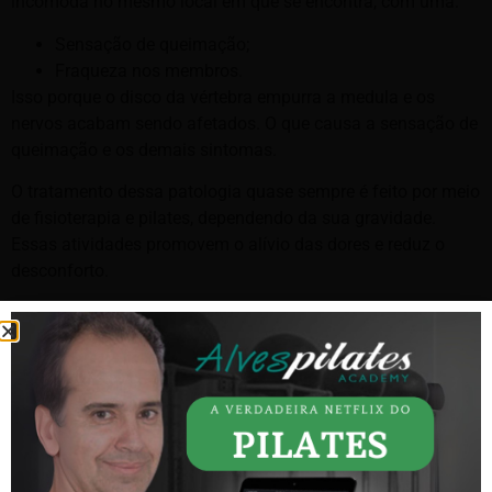
incomoda no mesmo local em que se encontra, com uma:
Sensação de queimação;
Fraqueza nos membros.
Isso porque o disco da vértebra empurra a medula e os
nervos acabam sendo afetados. O que causa a sensação de
queimação e os demais sintomas.
O tratamento dessa patologia quase sempre é feito por meio
de fisioterapia e pilates, dependendo da sua gravidade.
Essas atividades promovem o alívio das dores e reduz o
desconforto.
Mas, a avaliação médica é crucial para a indicação do meio
mais ideal de tratamento em cada caso.
2. Lombalgia
Uma patologia que aparece em qualquer estágio da vida, a
lombalgia é por vezes, definida apenas como uma “dor nas
costas” ou “na lombar”. Sua duração varia de dias até