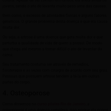
coluna. Apesar de ser comum em idosos, ela afeta ainda os
jovens, sendo o ato de levanta muito peso uma das causas.
Bem como, o excesso de atividades físicas e alguns fatores
genéticos. O grande problema desta doença é que ela causa
muita dor.
Ou seja, a artrose é uma doença que gera muita dor e que
perturba a qualidade de vida de quem a possui. De modo
que chega até mesmo a tornar difícil o ato de levantar da
cama.
Seu tratamento costuma ser através de remédios,
fisioterapia e as vezes com cirurgia de acordo com seu grau.
Pessoas que possuem artrose tendem a tê-la em outras
partes do corpo.
4. Osteoporose
Como dissemos no
curso pilates Rio de Janeiro
, a
osteoporose é uma doença complexa, isso porque ela ocorre