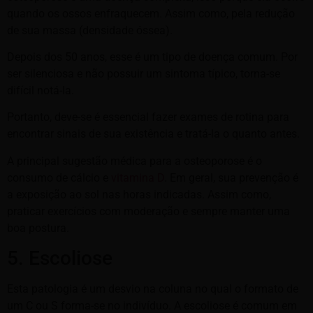
quando os ossos enfraquecem. Assim como, pela redução
de sua massa (densidade óssea).
Depois dos 50 anos, esse é um tipo de doença comum. Por
ser silenciosa e não possuir um sintoma típico, torna-se
difícil notá-la.
Portanto, deve-se é essencial fazer exames de rotina para
encontrar sinais de sua existência e tratá-la o quanto antes.
A principal sugestão médica para a osteoporose é o
consumo de cálcio e
vitamina D
. Em geral, sua prevenção é
a exposição ao sol nas horas indicadas. Assim como,
praticar exercícios com moderação e sempre manter uma
boa postura.
5. Escoliose
Esta patologia é um desvio na coluna no qual o formato de
um C ou S forma-se no indivíduo. A escoliose é comum em