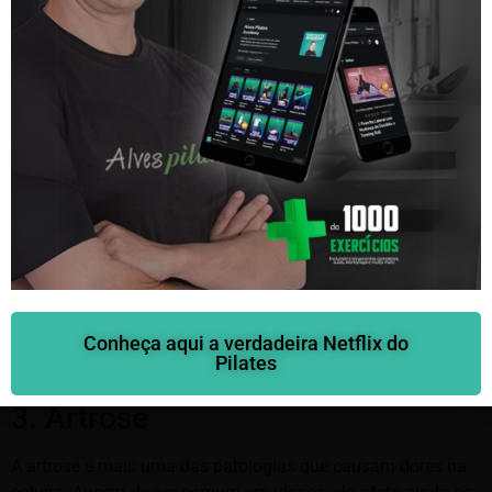
mesmo meses. Pode ser uma estenose ou até mesmo uma
escoliose.
Em certos casos, ela faz com que a pessoa sinta sintomas
como os da hérnia, por exemplo, o formigamento. A dor no
ciático é um dos sintomas pois, a patologia afeta de forma
direta esse nervo. A cura e prevenção da lombalgia é
simples:
Fisioterapia;
Reeducação postural (RPG);
Pilates com alongamentos.
Saiba mais aqui
O diagnóstico médico é essencial para identificar com
Conheça aqui a verdadeira Netflix do
precisão o tipo de patologia que você possui e para começar
Pilates
a tratá-la.
3. Artrose
A artrose é mais uma das patologias que causam dores na