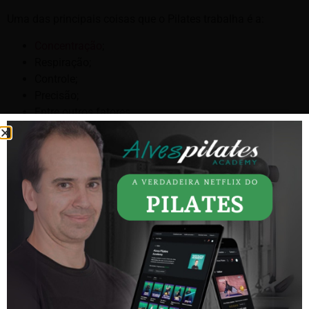
Uma das principais coisas que o Pilates trabalha é a:
Concentração
;
Respiração;
Controle;
Precisão;
Entre outros fatores.
Portanto, uma criança que recebe todas essas informações,
tem um nível de desenvolvimento muito melhor do que
outras.
Sendo assim, sua capacidade de atenção gera benefícios
principalmente na parte escolar.
Crianças que praticam Pilates conseguem ter maior
disciplina e também tratarem possíveis déficits de atenção.
O sono também é uma das partes que conseguem se
desenvolver melhor com a prática regular dos exercícios.