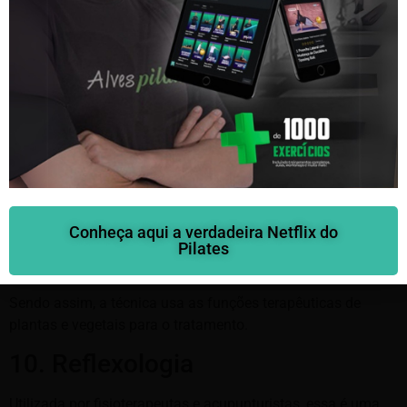
O shiatsu acredita na mesma energia que o reiki, a energia
“ki”. Portanto, nessa técnica a crença que se tem é que
quando o ki fica desequilibrado, o corpo reage com estresse,
dores, tensões, etc.
Muitas clínicas especializadas hoje em dia fazem uso do
shiatsu com profissionais aptos na área.
9. Fitoterapia
Saiba mais aqui
Aqui, diferente da aromaterapia o que se usa é a substância
Conheça aqui a verdadeira Netflix do
das plantas para que se produza remédios para tratar e
Pilates
prevenir de doenças que atacam o organismo.
Sendo assim, a técnica usa as funções terapêuticas de
plantas e vegetais para o tratamento.
10. Reflexologia
Utilizada por fisioterapeutas e acupunturistas, essa é uma