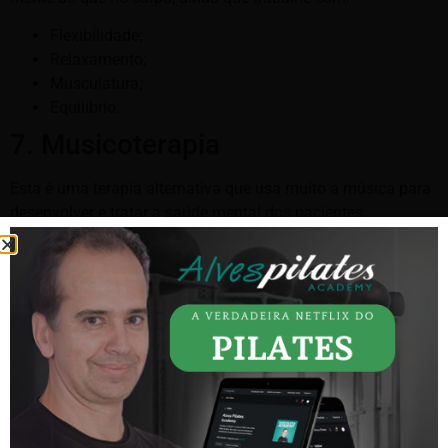
Flexibilidade;
Relaxamento;
Musculatura;
Equilíbrio.
7. Musicoterapia
Esta é uma terapia alternativa que usa muito a música para
desenvolver e tratar a saúde mental dos pacientes.
Sendo assim, um de seus objetivos é fazer com que as
funções consigam ter uma restauração a fim de que tenha
uma melhor desenvoltura e melhore sua qualidade de vida.
8. Shiatsu
O shiatsu é uma técnica muito antiga de massagem e tem
como finalidade promover uma massagem com a pressão
dos dedos.