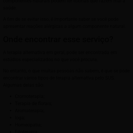
componentes naturais podem ter toxinas que fazem mal a
saúde.
A fim de se evitar isso, é importante saber se você pode
apresentar reações alérgicas a algum componente natural.
Onde encontrar esse serviço?
A terapia alternativa em geral, pode ser encontrada em
estúdios especializados no que você procura.
No entanto, o que muitas pessoas não sabem, é que se pode
encontrar vários tipos de terapia alternativa pelo SUS.
Algumas delas são:
Cromoterapia;
Terapia de florais;
Aromaterapia;
Ioga;
Homeopatia;
Fitoterapia;