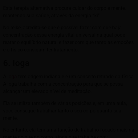
Esta terapia alternativa procura cuidar do corpo e mente,
mantendo sua saúde, através da energia “ki”.
No reike, acredita-se que é possível fazer com que haja
concentração dessa energia vital universal na qual pode
reatar o equilíbrio natural e fazer com que tanto as emoções
e o físico consigam ter tratamento.
6. Ioga
A
ioga
tem origem indiana e é um conceito retirado da física.
A ioga trabalha com a concentração para que se possa
alcançar um elevado nível de meditação.
Ela se utiliza também de várias posições e, em uma aula,
você consegue trabalhar tanto o seu corpo quanto sua
mente.
No entanto, ela tem uma função de trabalho focado mais na
mente do que no corpo, ainda que trabalhe com: