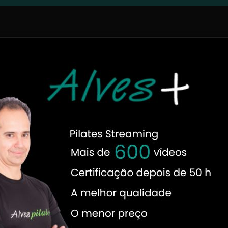
ilates, veja todas as matérias:
s por especialistas no tema! Os autores titulares do Blog Pila
os autores convidados são professores conhecidos no meio e q