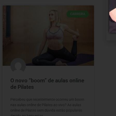
CARREIRA
O novo “boom” de aulas online
de Pilates
Percebeu que recentemente ocorreu um boom
nas aulas online de Pilates ao vivo? As aulas
online de Pilates sem dúvida estão populares
devido ao bem-estar