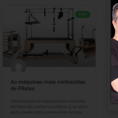
BLOG
As máquinas mais conhecidas
de Pilates
Vários modelos de máquinas mais conhecidas
de Pilates são usadas no cotidiano. E, se você é
aluno, muitas vezes, o treino é feito sem que