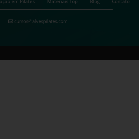
ação em Pilates
Materiais Top
Blog
Contato
cursos@alvespilates.com