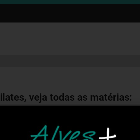
ilates, veja todas as matérias:
s por especialistas no tema! Os autores titulares do Blog Pila
os autores convidados são professores conhecidos no meio e q