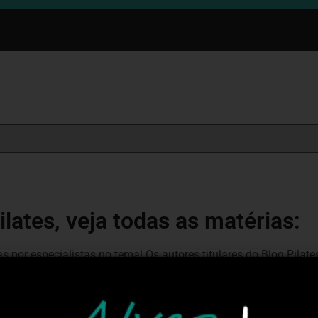
ilates, veja todas as matérias:
s por especialistas no tema! Os autores titulares do Blog Pila
os autores convidados são professores conhecidos no meio e q