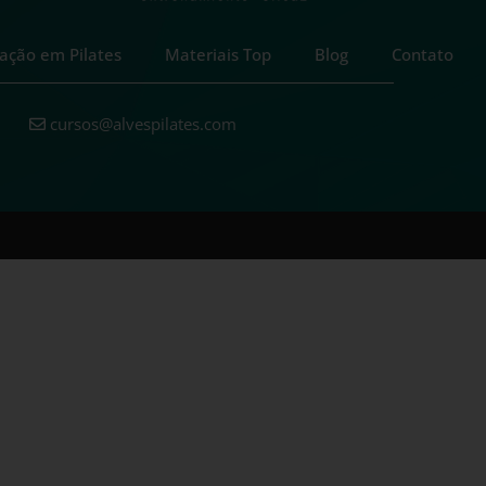
ação em Pilates
Materiais Top
Blog
Contato
cursos@alvespilates.com