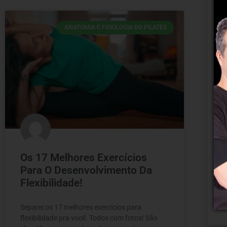
ANATOMIA E FISIOLOGIA DO PILATES
Os 17 Melhores Exercícios
Para O Desenvolvimento Da
Flexibilidade!
Separei os 17 melhores exercícios para
flexibilidade pra você. Todos com fotos! São