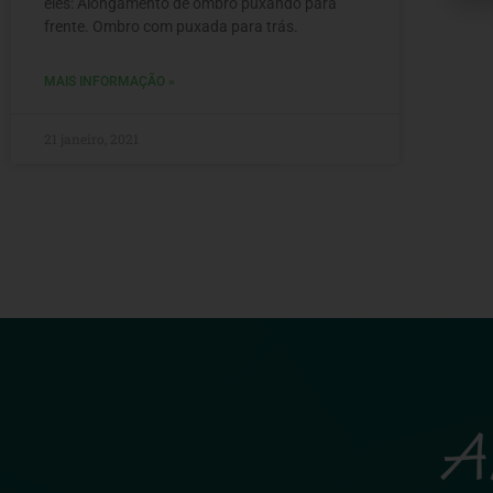
eles: Alongamento de ombro puxando para
frente. Ombro com puxada para trás.
MAIS INFORMAÇÃO »
21 janeiro, 2021