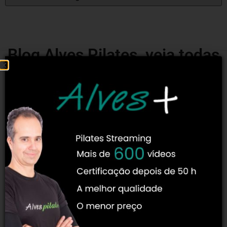
Blog Alves Pilates, veja todas
as matérias:
Encontre tudo sobre Pilates! As melhores informações
redigidas por especialistas no tema! Os autores titulares do
Blog Pilates são professores de segunda e terceira geração
diretas de Joseph Pilates e muitos de nossos autores
convidados são professores conhecidos no meio e que
possuem muitas vezes mestrado e doutorado!
ANATOMIA E FISIOLOGIA DO PILATES