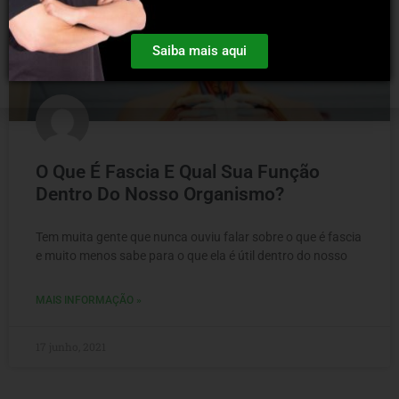
Saiba mais aqui
O Que É Fascia E Qual Sua Função
Dentro Do Nosso Organismo?
Tem muita gente que nunca ouviu falar sobre o que é fascia
e muito menos sabe para o que ela é útil dentro do nosso
MAIS INFORMAÇÃO »
17 junho, 2021