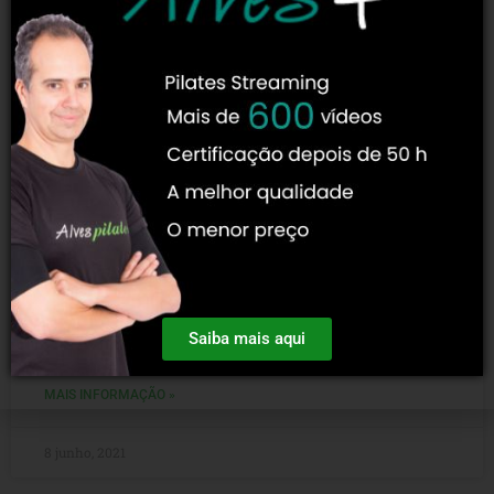
Você Sabe O Que É A Fascite Plantar?
Causas, Sintomas E Tratamento!
A fascite plantar é uma patologia que surge no pé e que
pode ser inflamatória ou degenerativa. Costuma afetar o
Saiba mais aqui
tecido fibroso da sola dos
MAIS INFORMAÇÃO »
8 junho, 2021