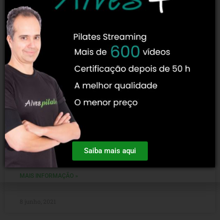
Você Sabe O Que É A Fascite Plantar?
Causas, Sintomas E Tratamento!
A fascite plantar é uma patologia que surge no pé e que
pode ser inflamatória ou degenerativa. Costuma afetar o
Saiba mais aqui
tecido fibroso da sola dos
MAIS INFORMAÇÃO »
8 junho, 2021