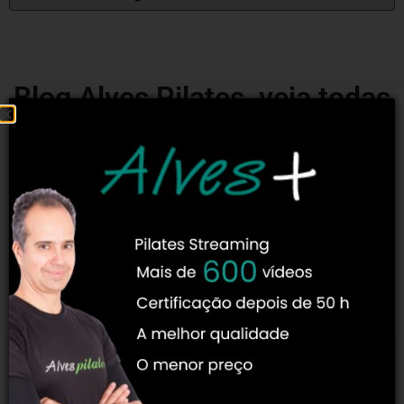
Blog Alves Pilates, veja todas
as matérias:
Encontre tudo sobre Pilates! As melhores informações
redigidas por especialistas no tema! Os autores titulares do
Blog Pilates são professores de segunda e terceira geração
diretas de Joseph Pilates e muitos de nossos autores
convidados são professores conhecidos no meio e que
possuem muitas vezes mestrado e doutorado!
CONSELHOS