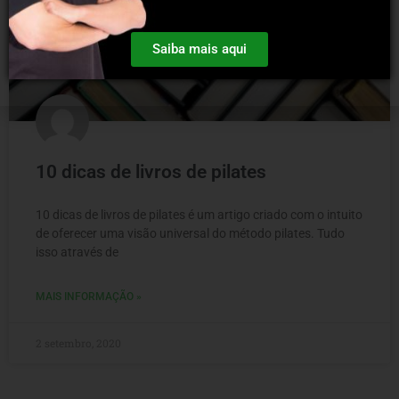
Saiba mais aqui
10 dicas de livros de pilates
10 dicas de livros de pilates é um artigo criado com o intuito
de oferecer uma visão universal do método pilates. Tudo
isso através de
MAIS INFORMAÇÃO »
2 setembro, 2020