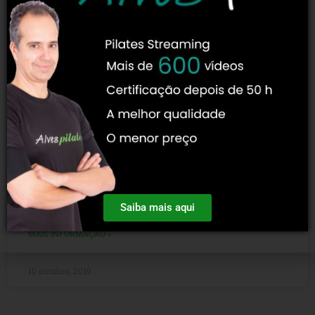
Lolita San Miguel
Você sabe quem é Lolita San Miguel? Lolita San Miguel foi
aluna direta de Joseph Pilates e portanto é considerada
uma “elder” do pilates e
Saiba mais aqui
MAIS INFORMAÇÃO »
10 outubro, 2019