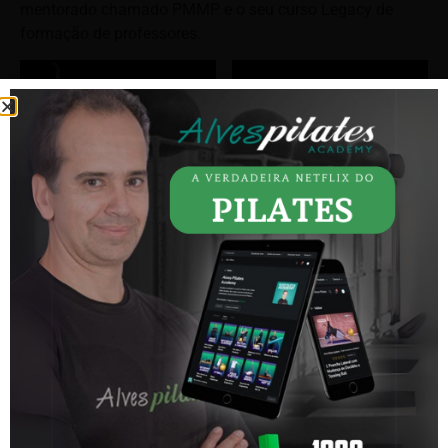
mentorado chamado PMMP e o seu curso Legacy de
formação de professores.
Curiosidades sobre Lolita,
Joseph Pilates e a
metodologia.
A fim de que você possa entender melhor a vida de Lolita,
separei algumas frases de perguntas e respostas que
ficaram marcadas na minha cabeça durante meu
treinamento com ela.