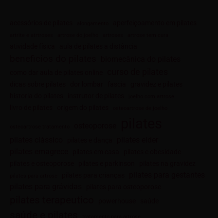
acessórios de pilates
aperfeiçoamento em pilates
alongamento
artrite e atrtroses
artrose do joelho
artroses
artrose tem cura
atividade física
aula de pilates a distância
beneficios do pilates
biomecânica do pilates
curso de pilates
como dar aula de pilates online
dicas sobre pilates
dor lombar
fascia
gravidez e pilates
historia do pilates
instrutor de pilates
joelho com artrose
livro de pilates
origem do pilates
osteoartrose de joelho
pilates
osteoporose
osteoartrose tratamento
pilates clássico
pilates elder
pilates e dança
pilates emagrece
pilates em casa
pilates e obesidade
pilates e osteoporose
pilates e parkinson
pilates na gravidez
pilates para gestantes
pilates para crianças
pilates para artrose
pilates para grávidas
pilates para osteoporose
pilates terapeutico
powerhouse
saúde
saúde e pilates
tratamento para artrose