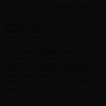
acessórios de pilates
aperfeiçoamento em pilates
alongamento
atividade física
artrite e atrtroses
artrose do joelho
artroses
artrose tem cura
beneficios do pilates
aula de pilates a distância
curso
biomecânica do pilates
como dar aula de pilates online
de pilates
dicas sobre pilates
dor lombar
fascia
gravidez e
pilates
historia do pilates
instrutor de pilates
livro
joelho com artrose
de pilates
origem do pilates
osteoartrose de joelho
osteoartrose
pilates
osteoporose
pilates clássico
pilates e
tratamento
pilates elder
pilates emagrece
dança
pilates em casa
pilates e
obesidade
pilates e osteoporose
pilates e parkinson
pilates na
pilates para
gravidez
pilates para crianças
pilates para artrose
gestantes
pilates para grávidas
pilates para osteoporose
saúde e
pilates terapeutico
powerhouse
saúde
pilates
tratamento para artrose