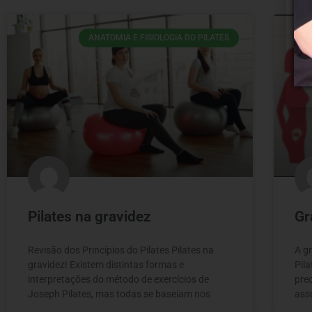
ANATOMIA E FISIOLOGIA DO PILATES
Pilates na gravidez
Gr
Revisão dos Princípios do Pilates Pilates na
A g
gravidez! Existem distintas formas e
Pila
interpretações do método de exercícios de
pre
Joseph Pilates, mas todas se baseiam nos
ass