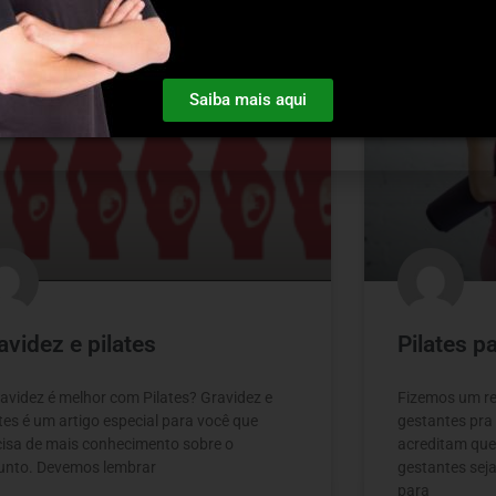
PILATES E PATOLOGIAS
Saiba mais aqui
avidez e pilates
Pilates p
ravidez é melhor com Pilates? Gravidez e
Fizemos um res
tes é um artigo especial para você que
gestantes pra
cisa de mais conhecimento sobre o
acreditam que
unto. Devemos lembrar
gestantes sej
para