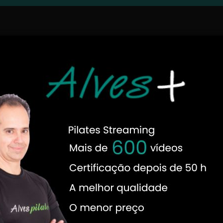
ilates, veja todas as matérias:
s por especialistas no tema! Os autores titulares do Blog Pila
os autores convidados são professores conhecidos no meio e q