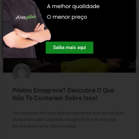
BLOG
Saiba mais aqui
Pilates Emagrece? Descubra O Que
Não Te Contaram Sobre Isso!
Tem interesse em fazer pilates mas ainda está em dúvidas
porque não sabe se pilates emagrece? Por incrível que
pareça essa é uma das principais