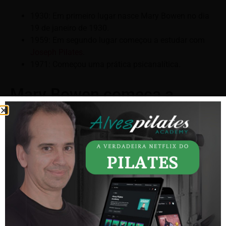
1930: Em primeiro lugar nasce Mary Bowen no dia
19 de janeiro de 1930.
1959: Em segundo lugar começou a estudar com
Joseph Pilates
.
1971: Começou uma prática psicanalítica.
Mary Bowen começa a
ensinar Pilates.