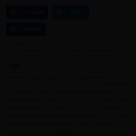
Facebook
Twitter
LinkedIn
PREVIOUS
NEXT
Lolita San Miguel
9 dúvidas frequentes sobre pilates.
Tags
acessórios de pilates
aperfeiçoamento em pilates
alongamento
atividade física
artrite e atrtroses
artrose do joelho
artroses
artrose tem cura
beneficios do pilates
aula de pilates a distância
curso
biomecânica do pilates
como dar aula de pilates online
de pilates
dicas sobre pilates
dor lombar
fascia
gravidez e
pilates
historia do pilates
instrutor de pilates
livro
joelho com artrose
de pilates
origem do pilates
osteoartrose de joelho
osteoartrose
pilates
osteoporose
pilates clássico
pilates e
tratamento