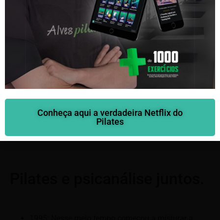
1975: Começou a aprofundizar no Método e além
disso dava aulas em dois quartos atrás do seu
escritório onde também tinha seu próprio estudio.
1981: Em seguida mudou-se para uma loja de
departamentos chamada Thrones. Seu próprio
Saiba mais aqui
estúdio estava no último andar e tinha duas salas
Conheça aqui a verdadeira Netflix do
de massagem, duas saunas, dois vestiários grandes
Pilates
e nesse hiato, tinha também uma equipe de
professores.
Pilates e psicanálise juntos.
1995: Nesse meio tempo começou a misturar a