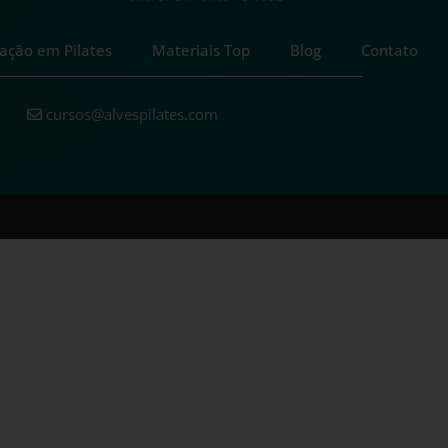
ação em Pilates
Materiais Top
Blog
Contato
cursos@alvespilates.com