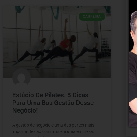
CARREIRA
Estúdio De Pilates: 8 Dicas
Para Uma Boa Gestão Desse
Negócio!
A gestão de negócio é uma das partes mais
importantes ao construir em uma empresa.