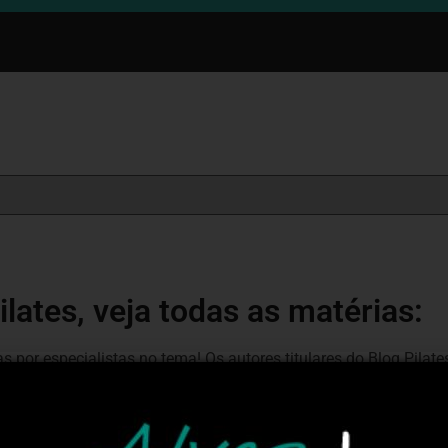
ilates, veja todas as matérias:
s por especialistas no tema! Os autores titulares do Blog Pila
os autores convidados são professores conhecidos no meio e q