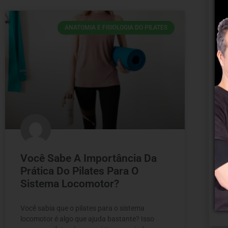
ANATOMIA E FISIOLOGIA DO PILATES
Você Sabe A Importância Da
Prática Do Pilates Para O
Sistema Locomotor?
Você sabia que o pilates para o sistema
locomotor é algo que ajuda bastante? Isso