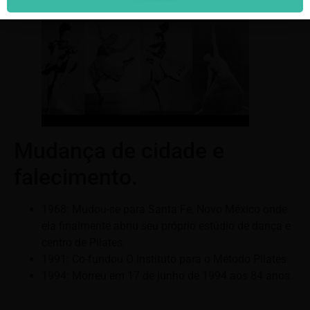
Mudança de cidade e
falecimento.
1968: Mudou-se para Santa Fe, Novo México onde
ela finalmente abriu seu próprio estúdio de dança e
centro de Pilates.
1991: Co-fundou O Instituto para o Método Pilates.
1994: Morreu em 17 de junho de 1994 aos 84 anos.