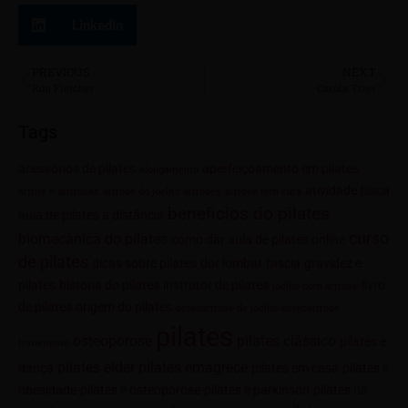
LinkedIn
PREVIOUS
NEXT
Ron Fletcher
Carola Trier
Tags
acessórios de pilates
aperfeiçoamento em pilates
alongamento
atividade física
artrite e atrtroses
artrose do joelho
artroses
artrose tem cura
beneficios do pilates
aula de pilates a distância
curso
biomecânica do pilates
como dar aula de pilates online
de pilates
dicas sobre pilates
dor lombar
fascia
gravidez e
pilates
historia do pilates
instrutor de pilates
livro
joelho com artrose
de pilates
origem do pilates
osteoartrose de joelho
osteoartrose
pilates
osteoporose
pilates clássico
pilates e
tratamento
pilates elder
pilates emagrece
dança
pilates em casa
pilates e
obesidade
pilates e osteoporose
pilates e parkinson
pilates na