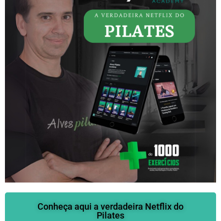
Pilates.
1944: Dançava e coreografava para sua própria
companhia “Eve Gentry Dancers” e lecionava na
High School para Artes Cênicas e no New Dance
Group. Depois de persistentes problemas nas
costas e joelhos, ela começou a estudar com
Joseph Pilates.
1955: Fez uma mastectomia radical – foi removido
tanto músculo, que não conseguia nem levantar os
braços. Por sugestão de alguns médicos, ela e Joe
fizeram uma filmagem ensinando os exercícios
avançados de Pilates para mostrar ao hospital e
para tentar uma parceria. O hospital não acreditou
na filmagem e os acusou de mentira. Eles filmaram
Saiba mais aqui
novamente com Eve Gentry sem camisa para que o
hospital pudesse ver que eles estavam dizendo a
Conheça aqui a verdadeira Netflix do
verdade ao contrário do que eles afirmavam.
Pilates