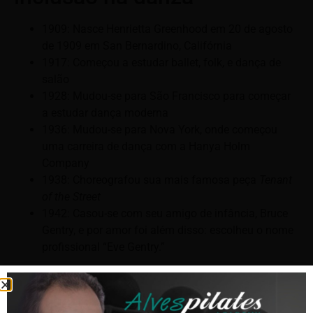
1909: Nasce Henrietta Greenhood em 20 de agosto
de 1909 em San Bernardino, Califórnia
1917: Começou a estudar ballet, folk, e dança de
salão
1928: Mudou-se para São Francisco para começar
a estudar dança moderna
1936: Mudou-se para Nova York, onde começou
uma carreira de dança com a Hanya Holm
Company
1938: Choreografou sua mais famosa peça
Tenant
of the Street
1942: Casou-se com seu amigo de infância, Bruce
Gentry, e por amor foi além disso: escolheu o nome
profissional “Eve Gentry.”
Eve Gentry e seu incrível
treinamento com Joseph