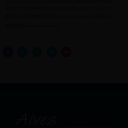
pilates para
gravidez
pilates para crianças
pilates para artrose
gestantes
pilates para grávidas
pilates para osteoporose
saúde e
pilates terapeutico
powerhouse
saúde
pilates
tratamento para artrose