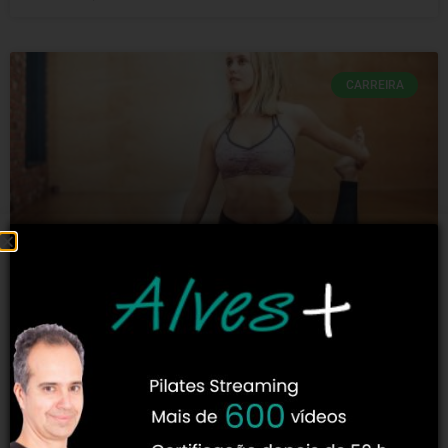
CARREIRA
O novo “boom” de aulas online de
Pilates
Percebeu que recentemente ocorreu um boom nas aulas
online de Pilates ao vivo? As aulas online de Pilates sem
dúvida estão populares devido ao bem-estar