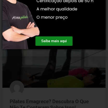
MAIS INFORMAÇÃO »
3 outubro, 2020
Saiba mais aqui
BLOG
Pilates Emagrece? Descubra O Que
Não Te Contaram Sobre Isso!